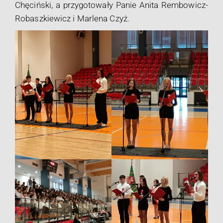
Chęciński, a przygotowały Panie Anita Rembowicz-
Robaszkiewicz i Marlena Czyż.